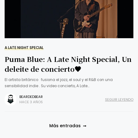
A LATE NIGHT SPECIAL
Puma Blue: A Late Night Special, Un
deleite de concierto🖤
El artista británico fusiona el jazz, el soul y el R&B con una
sensibilidad indie . Su video concierto, A Late…
BEARDEDBEAR
SEGUIR LEYENDO
HACE 3 AÑOS
Más entradas