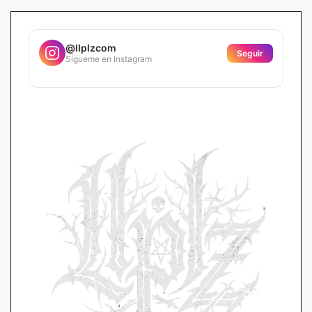
@llplzcom
Seguir
Sígueme en Instagram