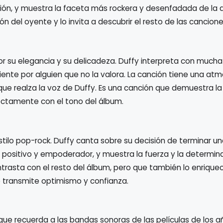
rsión, y muestra la faceta más rockera y desenfadada de la a
 del oyente y lo invita a descubrir el resto de las cancione
or su elegancia y su delicadeza. Duffy interpreta con mucha 
iente por alguien que no la valora. La canción tiene una atm
ue realza la voz de Duffy. Es una canción que demuestra l
ectamente con el tono del álbum.
estilo pop-rock. Duffy canta sobre su decisión de terminar un
 positivo y empoderador, y muestra la fuerza y la determina
trasta con el resto del álbum, pero que también lo enrique
ue transmite optimismo y confianza.
 que recuerda a las bandas sonoras de las películas de los a