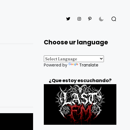
Choose ur language
Powered by
Translate
¿Que estoy escuchando?