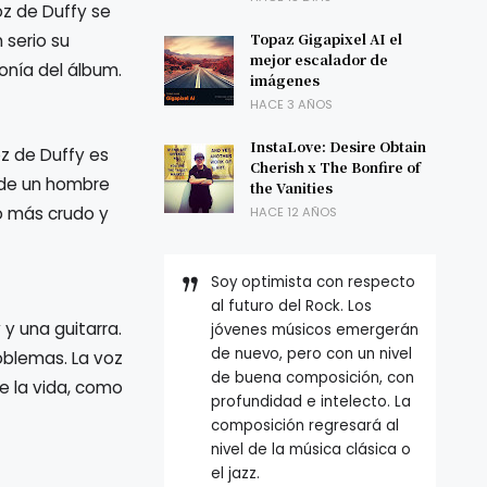
z de Duffy se
Topaz Gigapixel AI el
 serio su
mejor escalador de
onía del álbum.
imágenes
HACE 3 AÑOS
InstaLove: Desire Obtain
oz de Duffy es
Cherish x The Bonfire of
a de un hombre
the Vanities
no más crudo y
HACE 12 AÑOS
Soy optimista con respecto
al futuro del Rock. Los
 y una guitarra.
jóvenes músicos emergerán
de nuevo, pero con un nivel
roblemas. La voz
de buena composición, con
de la vida, como
profundidad e intelecto. La
composición regresará al
nivel de la música clásica o
el jazz.