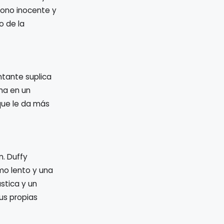
tono inocente y
o de la
ntante suplica
ina en un
que le da más
n. Duffy
tmo lento y una
stica y un
sus propias