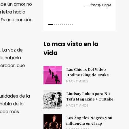
a de un amor no
Jimmy Page
 letra habla
. Es una canción
Lo mas visto en la
. La voz de
vida
de haberla
berador, que
Las Chicas Del Video
Hotline Bling de Drake
HACE 11 AÑOS
Lindsay Lohan para No
uridades de la
Tofu Magazine + Outtake
 habla de la
HACE 11 AÑOS
 lado más
Los Ángeles Negros y su
influencia en el rap