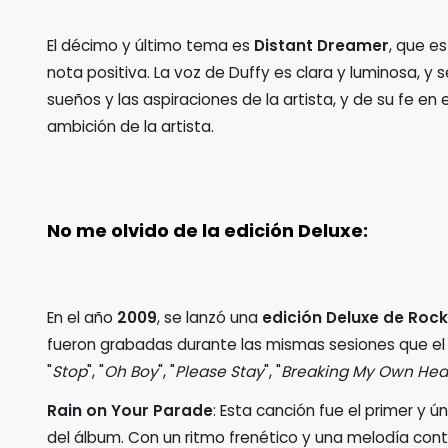
El décimo y último tema es
Distant Dreamer
, que e
nota positiva. La voz de Duffy es clara y luminosa, y
sueños y las aspiraciones de la artista, y de su fe en 
ambición de la artista.
No me olvido de la edición Deluxe:
En el año
2009
, se lanzó una
edición Deluxe de Rock
fueron grabadas durante las mismas sesiones que el á
"
Stop
", "
Oh Boy
", "
Please Stay
", "
Breaking My Own Hea
Rain on Your Parade
: Esta canción fue el primer y 
del álbum. Con un ritmo frenético y una melodía con