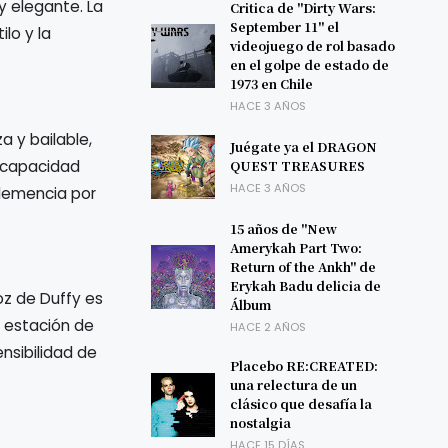
y elegante. La
Critica de "Dirty Wars:
September 11" el
ilo y la
videojuego de rol basado
en el golpe de estado de
1973 en Chile
HACE 3 AÑOS
a y bailable,
Juégate ya el DRAGON
u capacidad
QUEST TREASURES
HACE 3 AÑOS
clemencia por
15 años de "New
Amerykah Part Two:
Return of the Ankh" de
Erykah Badu delicia de
voz de Duffy es
Álbum
a estación de
HACE 2 AÑOS
nsibilidad de
Placebo RE:CREATED:
una relectura de un
clásico que desafía la
nostalgia
HACE 15 DÍAS