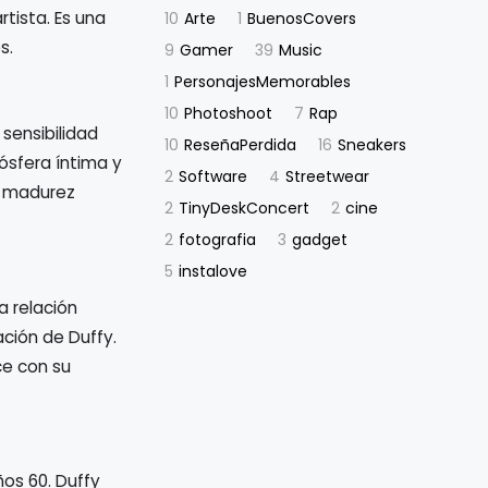
rtista. Es una
10
Arte
1
BuenosCovers
s.
9
Gamer
39
Music
1
PersonajesMemorables
10
Photoshoot
7
Rap
sensibilidad
10
ReseñaPerdida
16
Sneakers
ósfera íntima y
2
Software
4
Streetwear
a madurez
2
TinyDeskConcert
2
cine
2
fotografia
3
gadget
5
instalove
a relación
ción de Duffy.
ce con su
ños 60. Duffy