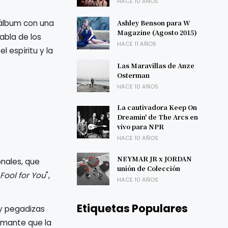
HACE 10 AÑOS
 álbum con una
Ashley Benson para W
Magazine (Agosto 2015)
abla de los
HACE 11 AÑOS
l espíritu y la
Las Maravillas de Anze
Osterman
HACE 10 AÑOS
La cautivadora Keep On
Dreamin' de The Arcs en
vivo para NPR
HACE 10 AÑOS
NEYMAR JR x JORDAN
onales, que
unión de Colección
Fool for You
",
HACE 10 AÑOS
Etiquetas Populares
 y pegadizas
amante que la