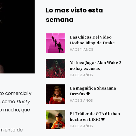
Lo mas visto esta
semana
Las Chicas Del Video
Hotline Bling de Drake
HACE 11 AÑOS
Ya toca Jugar Alan Wake 2
no hay excusas
HACE 3 AÑOS
La magnifica Shosanna
to comercial y
Dreyfus 🖤
HACE 3 AÑOS
tas como
Dusty
ño mucho, que
El Tráiler de GTA 6 lo han
hecho en LEGO 🖤
HACE 3 AÑOS
imiento de